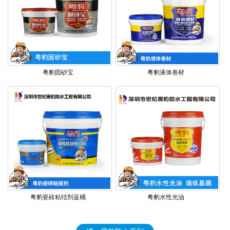
粤豹固砂宝
粤豹液体卷材
粤豹瓷砖粘结剂蓝桶
粤豹水性光油