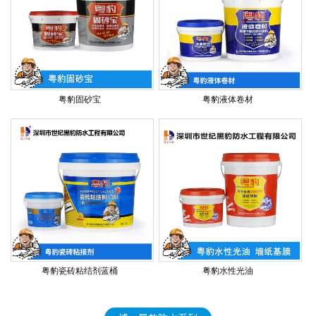
粤豹固砂宝
粤豹液体卷材
粤豹瓷砖粘结剂蓝桶
粤豹水性光油