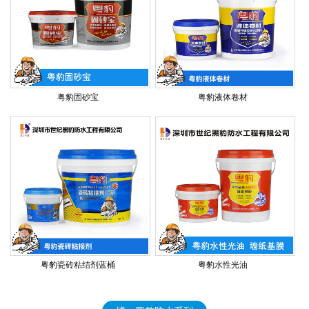
粤豹固砂宝
粤豹液体卷材
粤豹瓷砖粘结剂蓝桶
粤豹水性光油