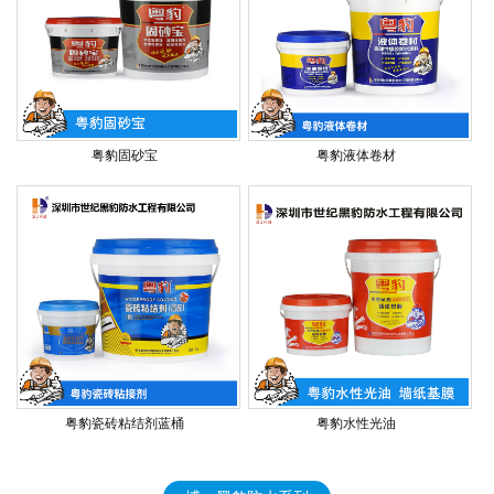
粤豹固砂宝
粤豹液体卷材
粤豹瓷砖粘结剂蓝桶
粤豹水性光油